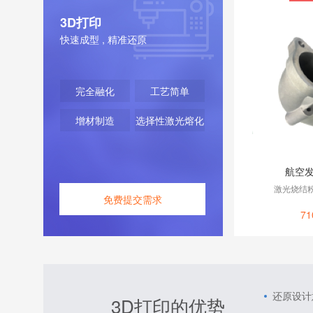
3D打印
快速成型 , 精准还原
完全融化
工艺简单
增材制造
选择性激光熔化
航空
激光烧结
免费提交需求
71
还原设计
3D打印的优势