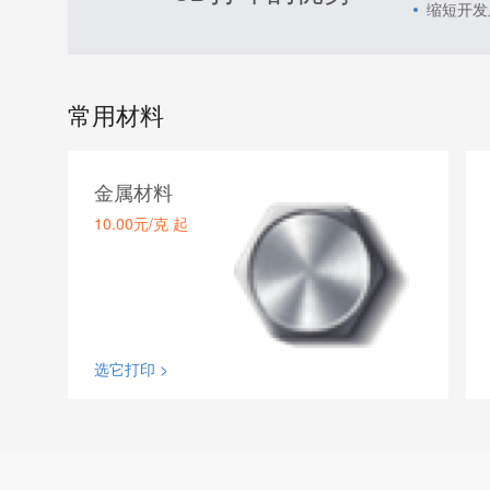
缩短开发
常用材料
金属材料
10.00
元/克 起
强度好
耐高温
成型精度高
适用发动机
汽车零部件
选它打印 >