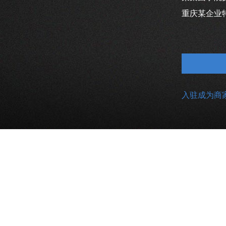
重庆某企业
入驻成为商家